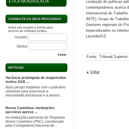
ÉTICA NA ADVOCACIA
condução de políticas púb
contemporâneos acerca do
Internacional do Trabalho
(MTE); Grupo de Trabalho 
CONSULTE OS SEUS PROCESSOS
Gestores regionais do P
Insira seu usuário e senha para
especializados ou interes
acesso ao software jurídico
Lacerda/AJ)
Usuário
Senha
Entrar
Fonte:
Tribunal Superior
NOTÍCIAS
Voltar
Vacância prolongada de magistrados
motiva OAB ...
Após persas tratativas com o judiciário
cearense para solucionar a
morosidade processual e a persist ...
Novos Caminhos: instituições
parceiras aprese ...
As instituições parceiras do Programa
Novos Caminhos (PNC), coordenado
pela Corregedoria Nacional de ...