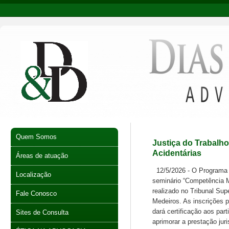
Quem Somos
Justiça do Trabalho
Acidentárias
Áreas de atuação
12/5/2026 - O Programa T
Localização
seminário “Competência M
realizado no Tribunal Sup
Fale Conosco
Medeiros. As inscrições 
dará certificação aos par
Sites de Consulta
aprimorar a prestação juri