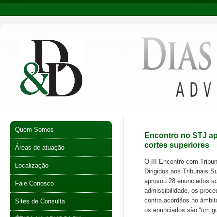
Quem Somos
Encontro no STJ ap
cortes superiores
Áreas de atuação
O III Encontro com Tribun
Localização
Dirigidos aos Tribunais Su
aprovou 28 enunciados s
Fale Conosco
admissibilidade, os proced
contra acórdãos no âmbito 
Sites de Consulta
os enunciados são “um gu