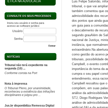
ÉTICA NA ADVOCACIA
Luis Felipe Salomão, info
tribunal, o que vai ampli
também comentou que os 
admissibilidade dos recu
CONSULTE OS SEUS PROCESSOS
dos pontos que ainda gua
Insira seu usuário e senha para
um guia para a comunidad
acesso ao software jurídico
o descabimento de recurso
Usuário
segundo grauAlém de Salo
Senha
nacional de Justiça, mini
instância, que normalmen
Entrar
extraordinário.Na abertur
como gestão do acervo pel
NOTÍCIAS
tribunais, possibilidade de
Campbell, o evento contri
Tribunal não terá expediente na
segunda (10) ...
importância do tema da ad
Conforme consta na Port
cumpra o seu papel consti
entendimento, essa racio
Campbell ressaltou que o 
Nota à imprensa
compõem, em suas palavra
​O Tribunal Pleno, por unanimidade,
reconheceu a existência das infrações
análise da admissibilidad
disciplinares e julgou pro ...
STJ, Diogo Rodrigues Ver
análise de admissibilidade
Jus.br disponibiliza Remessa Digital
artificial (IA) e da auto