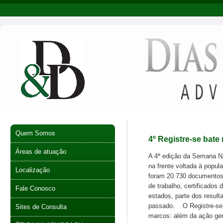
Quem Somos
4º Registre-se bat
Áreas de atuação
A 4ª edição da Semana Nac
na frente voltada à popu
Localização
foram 20.730 documentos e
de trabalho, certificados 
Fale Conosco
estados, parte dos resul
passado. O Registre-se é
Sites de Consulta
marcos: além da ação gera