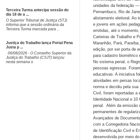
unidades da federação — 
Terceira Turma antecipa sessão do
Pernambuco, Rio de Janei
dia 18 de a ...
alistamento eleitoral. Ao 
​O Superior Tribunal de Justiça (STJ)
e jovens em ações pedagóg
informa que a sessão ordinária da
Terceira Turma marcada para ...
emitidas, até o momento, 
Carteiras de Trabalho e P
Justiça do Trabalho lança Portal Pena
Maranhão, Pará, Paraíba,
Justa p ...
edição, por ser porta de e
06/08/2026 - O Conselho Superior da
para cadastro biométrico
Justiça do Trabalho (CSJT) lançou
No sistema penal, o Regist
nesta semana o
pessoas egressas. Foram 
educativas. A iniciativa 
atividades em persas loc
norma e decidiu pela sua
Civil, foram reportadas 
Identidade Nacional e 10
penal. Além da emissão do
permanentes de regulari
Avançados de Documentaç
com a Corregedoria Nacio
de Identificação Civil e 
desenvolvida por meio do