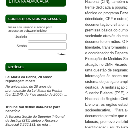
ÉTICA NA ADVOCACIA
Nacional (CIN), também c
frente dedicada à popula
técnico do programa Faze
(identidade, CPF e outros
CONSULTE OS SEUS PROCESSOS
documentação civil a uma 
Insira seu usuário e senha para
premissa básica do cumpr
acesso ao software jurídico
sociedade através do est
Usuário
documento em mãos. O Reg
Senha
liberdade, transformando 
o coordenador do Departa
Entrar
Execução de Medidas Soci
atuação no DMF, Ricardo A
NOTÍCIAS
uma questão de segurança
informações às bases naci
Lei Maria da Penha, 20 anos:
reportagem mostr ...
sistema de justiça e ampl
No aniversário de 20 anos de
destaca. A mobilização co
promulgação da Lei Maria da Penha
Superior Eleitoral (TSE),
(Lei 11.340, de 7 de agosto de 2006), ...
Nacional do Registro Civi
Eleitoral, os órgãos estad
Tribunal vai definir data-base para
socioeducativo. “Para al
benefício ...
documento permite que o s
​A Terceira Seção do Superior Tribunal
de Justiça (STJ) afetou o Recurso
laborais, promove visibi
Especial 2.266.131, de rela ...
Identificação Civil do Fa