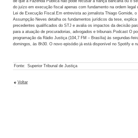
de que a Fazenda Pública não pode recusar a fiança bancária ou o seg
do juízo em execução fiscal apenas com fundamento na ordem legal d
Lei de Execução Fiscal.Em entrevista ao jornalista Thiago Gomide, 
Assumpção Neves detalha os fundamentos jurídicos da tese, explica
precedentes qualificados do STJ e avalia os impactos da decisão para
para a atuação de procuradorias, advogados e tribunais.Podcast O po
programação da Rádio Justiça (104,7 FM – Brasília) às segundas-feir
domingos, às 8h30. O novo episódio já está disponível no Spotify e n
Fonte:
Superior Tribunal de Justiça
Voltar