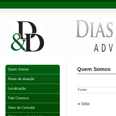
Quem Somos
Quem Somos
Áreas de atuação
Localização
Fonte:
Fale Conosco
Voltar
Sites de Consulta