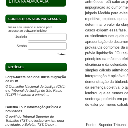
ÉTICA NA ADVOCACIA
aritméticos; e2) cabe ao 
impugnação ao cumpriment
julgado.Medida para evita
repetitivo, explicou que
CONSULTE OS SEUS PROCESSOS
determinar o valor da obr
Insira seu usuário e senha para
casos exigem essa fase. 
acesso ao software jurídico
ou sindicatos nas quais o
Usuário
apresentação de documen
Senha
provas.Os contornos da s
prévia liquidação. "Ou se
Entrar
princípios da máxima efet
eficiência e da celeridad
NOTÍCIAS
simples cálculo aritmético
interpretação é aplicável
Força-tarefa nacional inicia migração
de 85 m ...
demonstração da titularid
O Conselho Nacional de Justiça (CNJ)
da sentença coletiva, o q
e o Tribunal de Justiça de São Paulo
lembrou que as turmas de 
(TJSP) iniciaram a primeir ...
sentença proferida em pro
do valor por meros cálcul
Boletim TST: informação jurídica e
novidades ...
O perfil do Tribunal Superior do
Trabalho (TST) no Instagram tem uma
novidade: o Boletim TST. O nov ...
Fonte:
Superior Tribunal