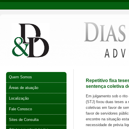
Quem Somos
Repetitivo fixa tes
sentença coletiva d
Áreas de atuação
​Em julgamento sob o rito
Localização
(STJ) fixou duas teses a 
coletivas em favor de ser
Fale Conosco
favor de servidores públ
encontre na situação est
Sites de Consulta
necessidade de prévia liq