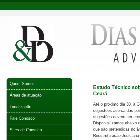
Quem Somos
Estudo Técnico sob
Ceará
Áreas de atuação
Até o próximo dia 30, a 
Localização
sugestões acerca das pos
sugestões devem ser en
Fale Conosco
Disponibilizamos abaixo 
que são pretendidas no âm
Sites de Consulta
Reestruturacao-Judiciaria