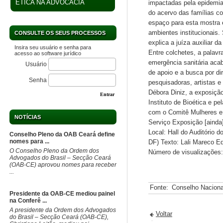
ÉTICA NA ADVOCACIA
impactadas pela epidemia
do acervo das famílias con
espaço para esta mostra 
ambientes institucionais.
CONSULTE OS SEUS PROCESSOS
explica a juíza auxiliar d
Insira seu usuário e senha para
Entre colchetes, a palav
acesso ao software jurídico
emergência sanitária aca
Usuário
de apoio e a busca por di
Senha
pesquisadoras, artistas 
Débora Diniz, a exposição 
Entrar
Instituto de Bioética e 
com o Comitê Mulheres e 
NOTÍCIAS
Serviço Exposição [ainda]
Local: Hall do Auditório 
Conselho Pleno da OAB Ceará define
nomes para ...
DF) Texto: Lali Mareco E
O Conselho Pleno da Ordem dos
Número de visualizações:
Advogados do Brasil – Secção Ceará
(OAB-CE) aprovou nomes para receber
...
Fonte:
Conselho Naciona
Presidente da OAB-CE mediou painel
na Conferê ...
A presidente da Ordem dos Advogados
Voltar
do Brasil – Secção Ceará (OAB-CE),