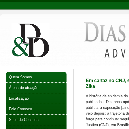
Quem Somos
Em cartaz no CNJ, 
Zika
Áreas de atuação
A história da epidemia do
Localização
publicados. Dez anos apó
pública, a exposição [aind
Fale Conosco
veio depois: a trajetória
força para continuar segu
Sites de Consulta
Justiça (CNJ), em Brasíli